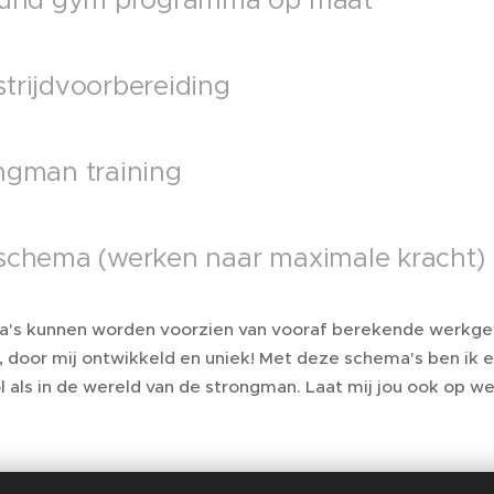
ound gym programma op maat
trijdvoorbereiding
ngman training
schema (werken naar maximale kracht)
a's kunnen worden voorzien van vooraf berekende werkgew
 door mij ontwikkeld en uniek! Met deze schema's ben ik 
 als in de wereld van de strongman. Laat mij jou ook op w
t nu
(facebook messenger)
Chat nu
(whatsapp)