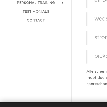
allr
PERSONAL TRAINING
TESTIMONIALS
weds
CONTACT
stro
piek
Alle schem
moet doen,
sportschool
Cha