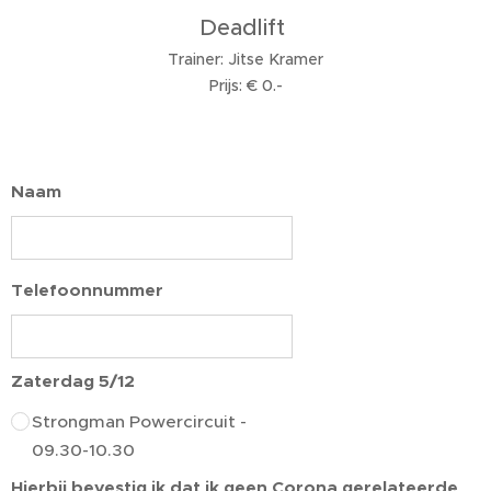
Deadlift
Trainer: Jitse Kramer
Prijs: € 0.-
Klik hier om alvast te betalen
Naam
Telefoonnummer
Zaterdag 5/12
Strongman Powercircuit -
09.30-10.30
Hierbij bevestig ik dat ik geen Corona gerelateerde